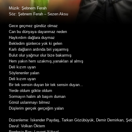
Müzik: Şebnem Ferah
Söz: Şebnem Ferah – Sezen Aksu
Gece geçmez gündüz olmaz
Can bu dünyaya dayanmaz neden
Haykırdım dağlara duymaz
Bekledim günlerce yok ki gelen
Karlı dağların ardında biri yaşarmış
Bulut olur yağmur olur bize bakarmış
Hem yakın hem uzakmış,yanakları al almış
Deli kızım uyan
Söylenenler yalan
Deli kızım uyan
Bir tek sensin duyan bir tek sensin duyan...
Yerde oldum gökte oldum
Sormayın halim ah başım duman
Gönül uslanmayı bilmez
Düşlerim gerçek gerçeğim yalan
Düzenleme: İskender Paydaş, Tarkan Gözübüyük, Demir Demirkan, Şe
Davul: Volkan Öktem
Perdesiz Bas: Levent Yüksel